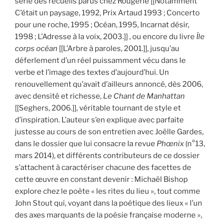
série des recueils parus chez Rougerie [[Notamment
C’était un paysage, 1992, Prix Artaud 1993 ; Concerto
pour une roche, 1995 ; Océan, 1995, Incarnat désir,
1998 ; L’Adresse à la voix, 2003.]] , ou encore du livre
Île
corps océan
[[L’Arbre à paroles, 2001.]], jusqu’au
déferlement d’un réel puissamment vécu dans le
verbe et l’image des textes d’aujourd’hui. Un
renouvellement qu’avait d’ailleurs annoncé, dès 2006,
avec densité et richesse,
Le Chant de Manhattan
[[Seghers, 2006.]], véritable tournant de style et
d’inspiration. L’auteur s’en explique avec parfaite
justesse au cours de son entretien avec Joëlle Gardes,
dans le dossier que lui consacre la revue
Phœnix
(n°13,
mars 2014), et différents contributeurs de ce dossier
s’attachent à caractériser chacune des facettes de
cette œuvre en constant devenir : Michaël Bishop
explore chez le poète « les rites du lieu », tout comme
John Stout qui, voyant dans la poétique des lieux « l’un
des axes marquants de la poésie française moderne »,