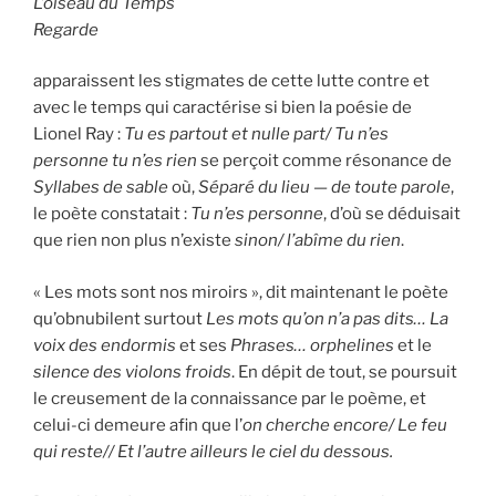
L’oiseau du Temps
Regarde
apparaissent les stigmates de cette lutte contre et
avec le temps qui caractérise si bien la poésie de
Lionel Ray :
Tu es partout et nulle part/ Tu n’es
personne tu n’es rien
se perçoit comme résonance de
Syllabes de sable
où,
Séparé du lieu — de toute parole
,
le poète constatait :
Tu n’es personne
, d’où se déduisait
que rien non plus n’existe
sinon/ l’abîme du rien
.
« Les mots sont nos miroirs », dit maintenant le poète
qu’obnubilent surtout
Les mots qu’on n’a pas dits… La
voix des endormis
et ses
Phrases… orphelines
et le
silence des violons froids
. En dépit de tout, se poursuit
le creusement de la connaissance par le poème, et
celui-ci demeure afin que l’
on cherche encore/ Le feu
qui reste// Et l’autre ailleurs le ciel du dessous.