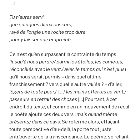
[…]
Tu n’auras servi
que quelques dieux obscurs,
rayé de l’ongle une roche trop dure
pour y laisser une empreinte.
Ce n’est qu’en surpassant la contrainte du temps
(
jusqu’à nous perdre/ parmi les étoiles, les comètes,
réconciliés avec le vent,/ avec le temps qui n’est plus
)
qu’il nous serait permis – dans quel ultime
franchissement ? vers quelle autre
vallée
? – d’aller,
légers de toute peur,
/ […]/
les mains offertes au vent,/
passeurs en retrait des choses
[…] Pourtant, à cet
endroit du texte, et comme en un mouvement de recul,
le poète ajoute ces deux vers :
mais quand même
présents/ dans ce pays
. Se referme alors, effaçant
toute perspective d’au-delà, la porte tout juste
entr’ouverte de la transcendance. Le poème, se reliant