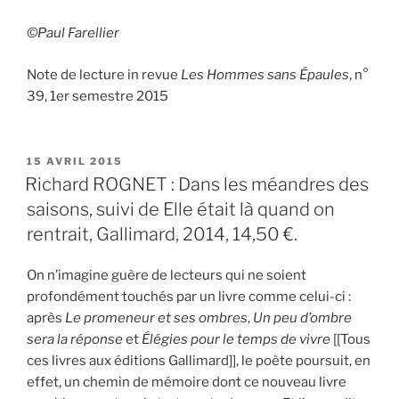
©Paul Farellier
Note de lecture in revue
Les Hommes sans Épaules
, n°
39, 1er semestre 2015
PUBLIÉ
15 AVRIL 2015
LE
Richard ROGNET : Dans les méandres des
saisons, suivi de Elle était là quand on
rentrait, Gallimard, 2014, 14,50 €.
On n’imagine guère de lecteurs qui ne soient
profondément touchés par un livre comme celui-ci :
après
Le promeneur et ses ombres
,
Un peu d’ombre
sera la réponse
et
Élégies pour le temps de vivre
[[Tous
ces livres aux éditions Gallimard]], le poète poursuit, en
effet, un chemin de mémoire dont ce nouveau livre