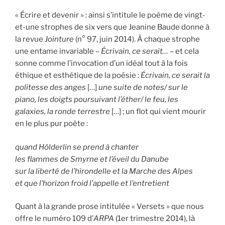
« Écrire et devenir » : ainsi s’intitule le poème de vingt-
et-une strophes de six vers que Jeanine Baude donne à
la revue
Jointure
(n° 97, juin 2014). À chaque strophe
une entame invariable –
Écrivain, ce serait…
– et cela
sonne comme l’invocation d’un idéal tout à la fois
éthique et esthétique de la poésie :
Écrivain, ce serait la
politesse des anges
[…]
une suite de notes/ sur le
piano, les doigts poursuivant l’éther/ le feu, les
galaxies, la ronde terrestre
[…] ; un flot qui vient mourir
en le plus pur poète :
quand Hölderlin se prend à chanter
les flammes de Smyrne et l’éveil du Danube
sur la liberté de l’hirondelle et la Marche des Alpes
et que l’horizon froid l’appelle et l’entretient
Quant à la grande prose intitulée « Versets » que nous
offre le numéro 109 d’
ARPA
(1er trimestre 2014), là