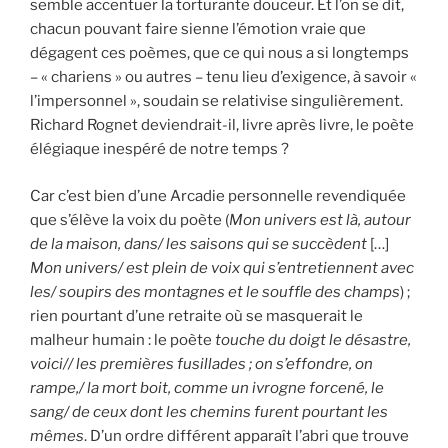
semble accentuer la torturante douceur. Et l’on se dit,
chacun pouvant faire sienne l’émotion vraie que
dégagent ces poèmes, que ce qui nous a si longtemps
– « chariens » ou autres – tenu lieu d’exigence, à savoir «
l’impersonnel », soudain se relativise singulièrement.
Richard Rognet deviendrait-il, livre après livre, le poète
élégiaque inespéré de notre temps ?
Car c’est bien d’une Arcadie personnelle revendiquée
que s’élève la voix du poète (
Mon univers est là, autour
de la maison, dans/ les saisons qui se succèdent
[…]
Mon univers/ est plein de voix qui s’entretiennent avec
les/ soupirs des montagnes et le souffle des champs
) ;
rien pourtant d’une retraite où se masquerait le
malheur humain : le poète
touche du doigt le désastre,
voici// les premières fusillades ; on s’effondre, on
rampe,/ la mort boit, comme un ivrogne forcené, le
sang/ de ceux dont les chemins furent pourtant les
mêmes
. D’un ordre différent apparaît l’abri que trouve