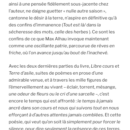
ainsi à une pensée fidèlement sous-jacente chez
l’auteur, ne daigne guetter « nulle autre saison »,
cantonne le désir à la terre, n’aspire en définitive qu’à
des confins d’immanence (
Tout est là/ dans la
sécheresse des mots, celle des herbes
). Ce sont les
confins de ce que Max Alhau invoque maintenant
comme une
oscillante patrie
, parcourue de
rêves en
friche
, où l’
on avance jusqu’au bout de l’inachevé.
Avec les deux dernières parties du livre,
Libre cours
et
Terre d’asile
, suites de poèmes en prose d’une
admirable venue, et à travers les mille figures de
l’émerveillement au vivant – éclair, torrent, mésange,
une odeur de fleurs ou le cri d’une sarcelle
–, c’est
encore le temps qui est affronté :
le temps à jamais
ancré dans son cours et nous qui suivons tout en nous
efforçant à d’autres attentes jamais comblées
. Et cette
poésie, qui veut qu’on soit là
simplement pour forcer le
silence
, pour dire
seulement la présence de ces terres
,