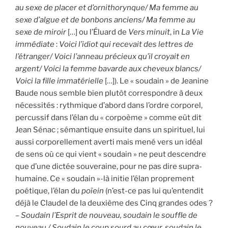
au sexe de placer et d’ornithorynque/ Ma femme au
sexe d’algue et de bonbons anciens/ Ma femme au
sexe de miroir
[…] ou l’Éluard de
Vers minuit
, in
La Vie
immédiate
:
Voici l’idiot qui recevait des lettres de
l’étranger/ Voici l’anneau précieux qu’il croyait en
argent/ Voici la femme bavarde aux cheveux blancs/
Voici la fille immatérielle
[…]). Le « soudain » de Jeanine
Baude nous semble bien plutôt correspondre à deux
nécessités : rythmique d’abord dans l’ordre corporel,
percussif dans l’élan du « corpoème » comme eût dit
Jean Sénac ; sémantique ensuite dans un spirituel, lui
aussi corporellement averti mais mené vers un idéal
de sens où ce qui vient « soudain » ne peut descendre
que d’une dictée souveraine, pour ne pas dire supra-
humaine. Ce « soudain »-là initie l’élan proprement
poétique, l’élan du
poïein
(n’est-ce pas lui qu’entendit
déjà le Claudel de la deuxième des Cinq grandes odes ?
–
Soudain l’Esprit de nouveau, soudain le souffle de
nouveau,/ Soudain le coup sourd au cœur, soudain le