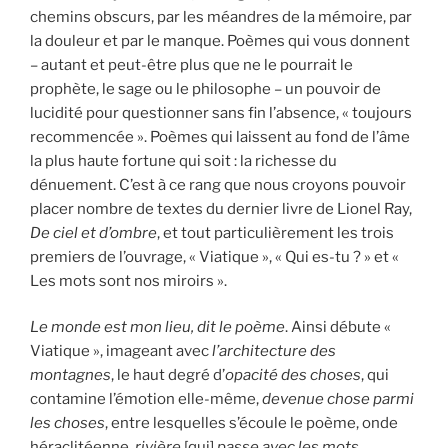
chemins obscurs, par les méandres de la mémoire, par
la douleur et par le manque. Poèmes qui vous donnent
– autant et peut-être plus que ne le pourrait le
prophète, le sage ou le philosophe – un pouvoir de
lucidité pour questionner sans fin l’absence, « toujours
recommencée ». Poèmes qui laissent au fond de l’âme
la plus haute fortune qui soit : la richesse du
dénuement. C’est à ce rang que nous croyons pouvoir
placer nombre de textes du dernier livre de Lionel Ray,
De ciel et d’ombre
, et tout particulièrement les trois
premiers de l’ouvrage, « Viatique », « Qui es-tu ? » et «
Les mots sont nos miroirs ».
Le monde est mon lieu, dit le poème
. Ainsi débute «
Viatique », imageant avec
l’architecture des
montagnes
, le haut degré d’
opacité des choses
, qui
contamine l’émotion elle-même,
devenue chose parmi
les choses
, entre lesquelles s’écoule le poème, onde
héraclitéenne,
rivière
[qui]
passe avec les mots,