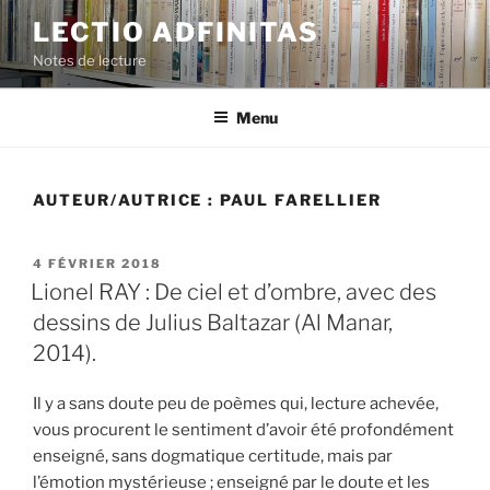
Aller
LECTIO ADFINITAS
au
Notes de lecture
contenu
principal
Menu
AUTEUR/AUTRICE :
PAUL FARELLIER
PUBLIÉ
4 FÉVRIER 2018
LE
Lionel RAY : De ciel et d’ombre, avec des
dessins de Julius Baltazar (Al Manar,
2014).
Il y a sans doute peu de poèmes qui, lecture achevée,
vous procurent le sentiment d’avoir été profondément
enseigné, sans dogmatique certitude, mais par
l’émotion mystérieuse ; enseigné par le doute et les