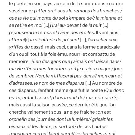
le poète en son pays, au sein de la somptueuse nature
vosgienne :
j’attendrai, sous le remous des branches,/
que la vie qui monte du sol s’empare de// la mienne et
se retire en moi
[…]
j’irai au-devant de la nuit
[…]
j’épouserai le temps et l’âme des étoiles
. Il veut ainsi
affermi
[r]
la plénitude du présent
[…], l’
arracher aux
griffes du passé
, mais ceci, dans la forme paradoxale
d’un oubli tout à la fois ému, nourri et combattu de
mémoire :
Bien des gens que j’aimais ont laissé dans/
ma vie d’énormes fondrières où je crains chaque/ jour
de sombrer. Non, je n’effacerai pas, dans// mon carnet
d’adresses, le nom de mes disparus
[…] Au nombre de
ces disparus, l’enfant même que fut le poète (
Qui donc
es-tu, enfant secret, dans la nuit de/ ma mémoire ?
),
mais aussi la saison passée, ce dernier été que l’on
cherche vainement sous la neige fraîche :
on est
orphelin des journées dont la lumière// grisait les
oiseaux et les fleurs, et surtout/ de ces hautes
transparences qui filent parmi/ les branches et qui