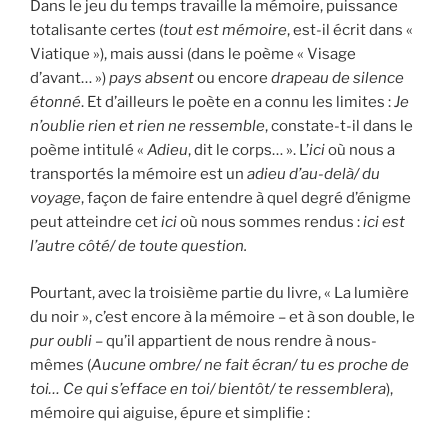
Dans le jeu du temps travaille la mémoire, puissance
totalisante certes (
tout est mémoire
, est-il écrit dans «
Viatique »), mais aussi (dans le poème « Visage
d’avant… »)
pays absent
ou encore
drapeau de silence
étonné
. Et d’ailleurs le poète en a connu les limites :
Je
n’oublie rien et rien ne ressemble
, constate-t-il dans le
poème intitulé «
Adieu
, dit le corps… ». L’
ici
où nous a
transportés la mémoire est un
adieu d’au-delà/ du
voyage
, façon de faire entendre à quel degré d’énigme
peut atteindre cet
ici
où nous sommes rendus :
ici est
l’autre côté/ de toute question.
Pourtant, avec la troisième partie du livre, « La lumière
du noir », c’est encore à la mémoire – et à son double, le
pur oubli
– qu’il appartient de nous rendre à nous-
mêmes (
Aucune ombre/ ne fait écran/ tu es proche de
toi… Ce qui s’efface en toi/ bientôt/ te ressemblera
),
mémoire qui aiguise, épure et simplifie :