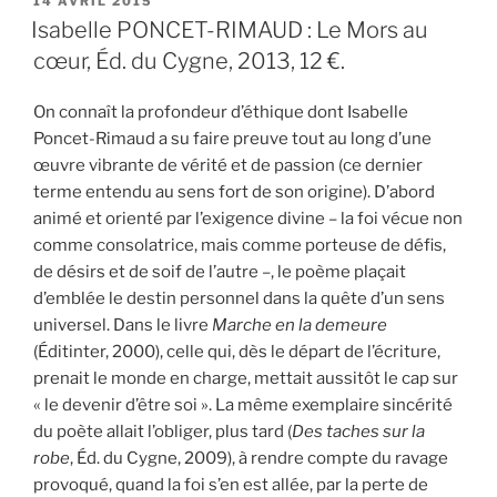
PUBLIÉ
14 AVRIL 2015
LE
Isabelle PONCET-RIMAUD : Le Mors au
cœur, Éd. du Cygne, 2013, 12 €.
On connaît la profondeur d’éthique dont Isabelle
Poncet-Rimaud a su faire preuve tout au long d’une
œuvre vibrante de vérité et de passion (ce dernier
terme entendu au sens fort de son origine). D’abord
animé et orienté par l’exigence divine – la foi vécue non
comme consolatrice, mais comme porteuse de défis,
de désirs et de soif de l’autre –, le poème plaçait
d’emblée le destin personnel dans la quête d’un sens
universel. Dans le livre
Marche en la demeure
(Éditinter, 2000), celle qui, dès le départ de l’écriture,
prenait le monde en charge, mettait aussitôt le cap sur
« le devenir d’être soi ». La même exemplaire sincérité
du poète allait l’obliger, plus tard (
Des taches sur la
robe
, Éd. du Cygne, 2009), à rendre compte du ravage
provoqué, quand la foi s’en est allée, par la perte de