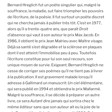
Bernard Hreglich fut un poète singulier qui, malgré la
souffrance, la maladie, sut faire triompher les pouvoirs
de l’écriture, de la poésie. Il fut surtout un poète discret
qui ne chercha jamais à publier très tôt. C’est en 1977,
alors qu’il a trente-quatre ans, que paraît
Droit
d’absence
qui vaut à son auteur le prix Max Jacob. En
1986, il obtient le prix Jean Malrieu avec
Maître visage
.
Déjà sa santé s’est dégradée et la sclérose en plaques
dont il est atteint l’immobilise peu à peu. Toutefois
l’écriture constitue pour lui son seul recours, son
unique moyen de survie. Exigeant, Bernard Hreglich ne
cesse de corriger ses poèmes qu’il ne tient pas à livrer
à la publication. Il est gravement malade lorsqu’il
adresse à Gallimard un manuscrit:
Un ciel élémentaire
,
qui sera publié en 1994 et obtiendra le prix Mallarmé.
Malgré la souffrance, il se décide à préparer un autre
livre, ce sera
Autant dire jamais
qui sortira chez le
même éditeur sans que son auteur ait eu la joie de le