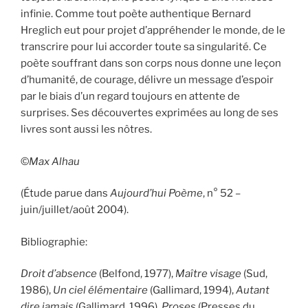
infinie. Comme tout poète authentique Bernard
Hreglich eut pour projet d’appréhender le monde, de le
transcrire pour lui accorder toute sa singularité. Ce
poète souffrant dans son corps nous donne une leçon
d’humanité, de courage, délivre un message d’espoir
par le biais d’un regard toujours en attente de
surprises. Ses découvertes exprimées au long de ses
livres sont aussi les nôtres.
©
Max Alhau
(Étude parue dans
Aujourd’hui Poème
, n° 52 –
juin/juillet/août 2004).
Bibliographie:
Droit d’absence
(Belfond, 1977),
Maître visage
(Sud,
1986),
Un ciel élémentaire
(Gallimard, 1994),
Autant
dire jamais
(Gallimard, 1996),
Proses
(Presses du