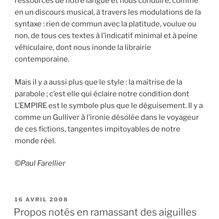
ressources de notre langue et nous conduire, comme
en un discours musical, à travers les modulations de la
syntaxe : rien de commun avec la platitude, voulue ou
non, de tous ces textes à l’indicatif minimal et à peine
véhiculaire, dont nous inonde la librairie
contemporaine.
Mais il y a aussi plus que le style : la maîtrise de la
parabole ; c’est elle qui éclaire notre condition dont
L’EMPIRE est le symbole plus que le déguisement. Il y a
comme un Gulliver à l’ironie désolée dans le voyageur
de ces fictions, tangentes impitoyables de notre
monde réel.
©
Paul Farellier
PUBLIÉ
16 AVRIL 2008
LE
Propos notés en ramassant des aiguilles