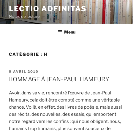
Aller
LECTIO ADFINITAS
au
Notes de lecture
contenu
principal
Menu
CATÉGORIE :
H
PUBLIÉ
9 AVRIL 2010
LE
HOMMAGE À JEAN-PAUL HAMEURY
Avoir, dans sa vie, rencontré l’œuvre de Jean-Paul
Hameury, cela doit être compté comme une véritable
chance. Voilà, en effet, des livres de poésie, mais aussi
des récits, des nouvelles, des essais, qui emportent
notre regard vers les confins ; qui nous obligent, nous,
humains trop humains, plus souvent soucieux de