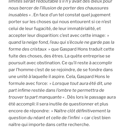
limites serait redoutable s’il n’y avait des dieux pour
nous bercer de l’illusion de porter des chaussures
inusables
« . En face d’un tel constat quel jugement
porter sur les choses qui nous entourent si ce n’est
celui de leur fugacité, de leur immatérialité, et
accepter leur disparition: c’est avec cette image: »
quand la neige fond, l’eau qui s’écoule ne garde pas la
forme des cristaux
» que Gaspard Hons traduit cette
fuite des choses, des êtres. La quête entreprise se
poursuit avec obstination. Ce qu’il reste à accomplir
par l’homme c’est de se rejoindre, de se fondre dans
une unité à laquelle il aspire. Cela, Gaspard Hons le
formule avec force: »
Lorsque tout aura été dit, une
part infime restée dans l’ombre te permettra de
trouver ta part manquante
« . Dès lors le passage aura
été accompli: il sera inutile de questionner et plus
encore de répondre: »
Naître clôt définitivement la
question du néant et celle de l’infini
» car c’est bien
naître qui importe dans cette recherche.