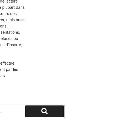
 de lecture
a plupart dans
cours des
es, mais aussi
ions,
sentations,
réfaces ou
es d’insérer,
effectue
nt par les
urs
Recherche