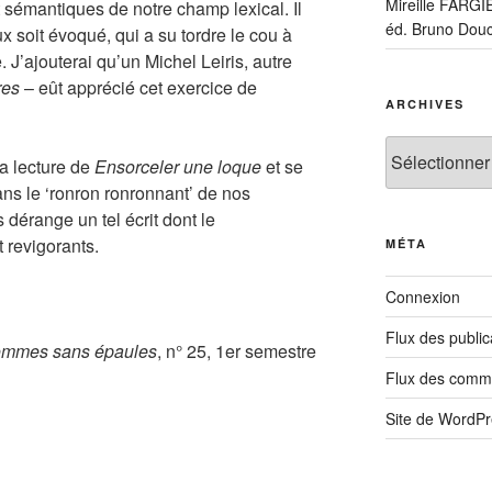
Mireille FARG
sémantiques de notre champ lexical. Il
éd. Bruno Douc
 soit évoqué, qui a su tordre le cou à
 J’ajouterai qu’un Michel Leiris, autre
res
– eût apprécié cet exercice de
ARCHIVES
Archives
sa lecture de
Ensorceler une loque
et se
ans le ‘ronron ronronnant’ de nos
dérange un tel écrit dont le
 revigorants.
MÉTA
Connexion
Flux des public
ommes sans épaules
, n° 25, 1er semestre
Flux des comm
Site de WordP