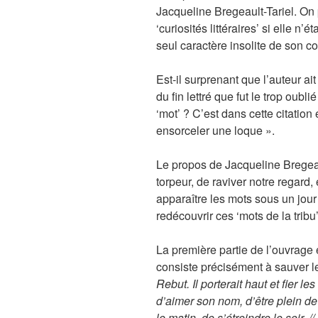
Jacqueline Bregeault-Tariel. On 
‘curiosités littéraires’ si elle n
seul caractère insolite de son c
Est-il surprenant que l’auteur ai
du fin lettré que fut le trop oub
‘mot’ ? C’est dans cette citation 
ensorceler une loque ».
Le propos de Jacqueline Bregeault
torpeur, de raviver notre regard,
apparaître les mots sous un jour 
redécouvrir ces ‘mots de la trib
La première partie de l’ouvrage 
consiste précisément à sauver l
Rebut. Il porterait haut et fier 
d’aimer son nom, d’être plein de
le matin, de s’étreindre le soir. /