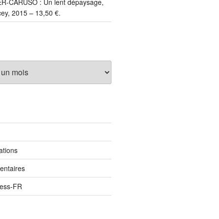
IER-CARUSO : Un lent dépaysage,
ey, 2015 – 13,50 €.
ations
entaires
ress-FR