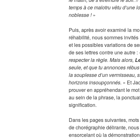
temps à ce malotru vêtu d’une l
noblesse !
»
Puis, après avoir examiné la mo
réhabilité, nous sommes invités
et les possibles variations de se
de ses lettres contre une autre :
respecter la règle. Mais alors,
L
seule, et que tu annonces rébus e
la souplesse d’un vermisseau, si
horizons insoupçonnés.
» Et Jac
prouver en appréhendant le mot 
au sein de la phrase, la ponctuat
signification.
Dans les pages suivantes, mots 
de chorégraphie délirante, nous 
ensorcelant où la démonstration 