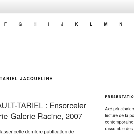
FINITAS
F
G
H
I
J
K
L
M
N
TARIEL JACQUELINE
PRÉSENTATIO
ULT-TARIEL : Ensorceler
Axé principalem
irie-Galerie Racine, 2007
lecture de la p
contemporaine,
rassemble des 
lasser cette dernière publication de