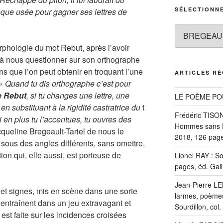
SÉLECTIONN
oque usée pour gagner ses lettres de
Sélectionnez
un
rphologie du mot Rebut, après l’avoir
auteur
 à nous questionner sur son orthographe
ns que l’on peut obtenir en troquant l’une
ARTICLES R
 «
Quand tu dis orthographe c’est pour
e Rebut
, si tu changes une lettre, une
LE POÈME PO
n substituant à la rigidité castratrice du
t
Frédéric TISON 
 en plus tu l’accentues, tu ouvres des
Hommes sans Ép
queline Bregeault-Tariel de nous le
2018, 126 page
sous des angles différents, sans omettre,
ion qui, elle aussi, est porteuse de
Lionel RAY : S
pages, éd. Gall
Jean-Pierre LE
et signes, mis en scène dans une sorte
larmes, poèmes
entraînent dans un jeu extravagant et
Sourdillon, col
est faite sur les incidences croisées