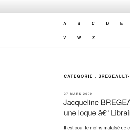
Aller
au
LECTIO AD
contenu
A
B
C
D
E
principal
Notes de lecture
V
W
Z
CATÉGORIE :
BREGEAULT-
PUBLIÉ
27 MARS 2009
LE
Jacqueline BREGEA
une loque â€“ Libra
Il est pour le moins malaisé de c