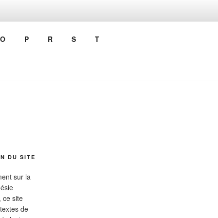
O
P
R
S
T
N DU SITE
ent sur la
oésie
 ce site
textes de