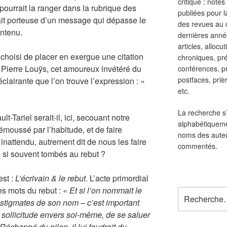
critique : notes
pourrait la ranger dans la rubrique des
publiées pour l
’était porteuse d’un message qui dépasse le
des revues au 
ontenu.
dernières anné
articles, allocut
t choisi de placer en exergue une citation
chroniques, pré
lié Pierre Louÿs, cet amoureux invétéré du
conférences, p
postfaces, prièr
éclairante que l’on trouve l’expression : «
etc.
La recherche s’
-Tariel serait-il, ici, secouant notre
alphabétiqueme
 émoussé par l’habitude, et de faire
noms des aute
inattendu, autrement dit de nous les faire
commentés.
u’ si souvent tombés au rebut ?
est :
L’écrivain & le rebut
. L’acte primordial
es mots du rebut : «
Et si l’on nommait le
Recherche
les stigmates de son nom – c’est important
pour
 sollicitude envers soi-même, de se saluer
:
/ Réchappé du pilon, il lui faudrait du