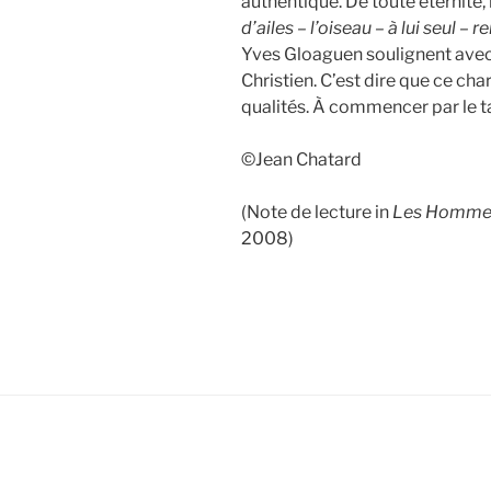
authentique. De toute éternité,
d’ailes – l’oiseau – à lui seul – r
Yves Gloaguen soulignent avec
Christien. C’est dire que ce c
qualités. À commencer par le ta
©Jean Chatard
(Note de lecture in
Les Hommes
2008)