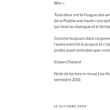
Mor
».
Tous deux ont la fougue des ama
de la Poésie une haute concepti
qui tend au dialogue et à l’éch
Comme toujours dans ce genre d’
l’autre enrichit le propos et c’e
joutes aussi amicales que cons
©
Jean Chatard
Note de lecture in revue
Les H
semestre 2011
PUBLIÉ
11 OCTOBRE 2009
LE