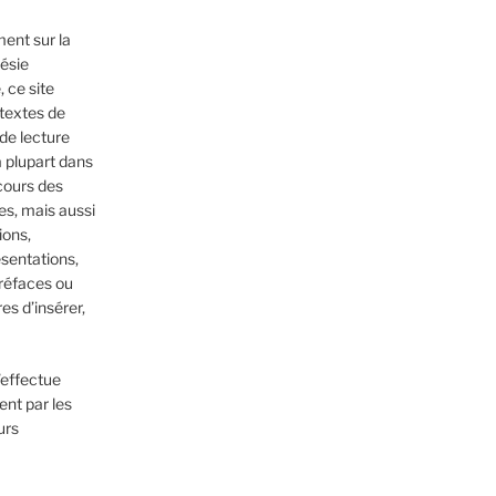
ent sur la
oésie
 ce site
textes de
 de lecture
a plupart dans
cours des
es, mais aussi
ions,
sentations,
réfaces ou
es d’insérer,
’effectue
nt par les
urs