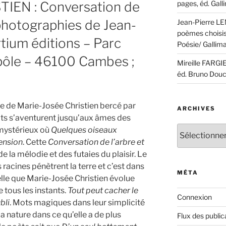
TIEN : Conversation de
pages, éd. Gall
 photographies de Jean-
Jean-Pierre LEM
poèmes choisis,
tium éditions – Parc
Poésie/ Gallima
ypôle – 46100 Cambes ;
Mireille FARGI
éd. Bruno Douc
ue de Marie-Josée Christien bercé par
ARCHIVES
ts s’aventurent jusqu’aux âmes des
Archives
 mystérieux où
Quelques oiseaux
ension
. Cette
Conversation de l’arbre et
e la mélodie et des futaies du plaisir. Le
 racines pénètrent la terre et c’est dans
MÉTA
lle que Marie-Josée Christien évolue
 tous les instants.
Tout peut cacher le
Connexion
bli
. Mots magiques dans leur simplicité
a nature dans ce qu’elle a de plus
Flux des public