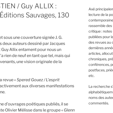
TIEN / Guy ALLIX :
Axé principalem
Éditions Sauvages, 130
lecture de la p
contemporaine,
rassemble des 
critique : notes
publiées pour l
et sous une couverture signée J. G.
des revues au 
s deux auteurs dessiné par Jacques
dernières anné
t Guy Allix entament pour nous un
articles, allocut
’a rien de neuf en tant que tel, mais qui
chroniques, pré
rvenants, une vision originale de la
conférences, p
postfaces, prièr
etc.
a revue «
Spered Gouez / L’esprit
e activement aux diverses manifestations
La recherche s
gne.
alphabétiqueme
noms des aute
commentés.
ine d’ouvrages poétiques publiés, il se
ste Olivier Mélisse dans le groupe «
Glenn