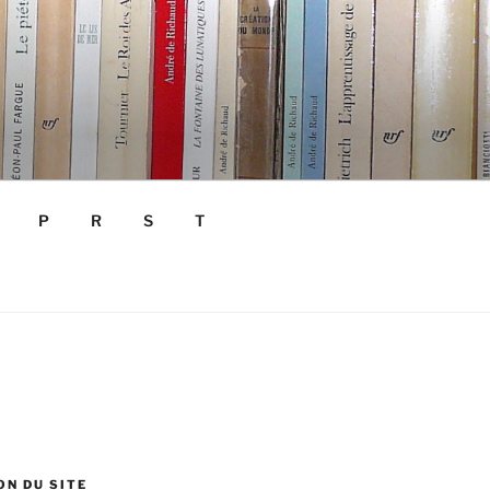
P
R
S
T
N DU SITE