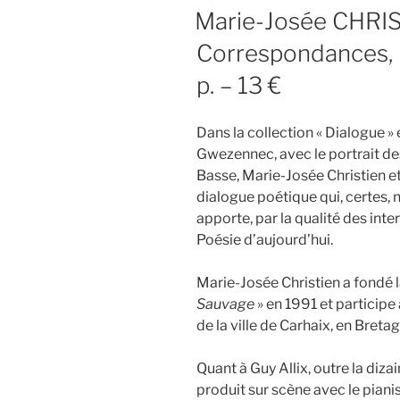
LE
Marie-Josée CHRIS
Correspondances, 
p. – 13 €
Dans la collection « Dialogue » 
Gwezennec, avec le portrait de
Basse, Marie-Josée Christien e
dialogue poétique qui, certes, n
apporte, par la qualité des inte
Poésie d’aujourd’hui.
Marie-Josée Christien a fondé l
Sauvage
» en 1991 et particip
de la ville de Carhaix, en Breta
Quant à Guy Allix, outre la diza
produit sur scène avec le piani