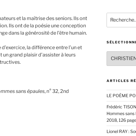
Recherche
teurs et la maîtrise des seniors. Ils ont
pour
on. Ils ont de la poésie une conception
:
ange dans la générosité de l’être humain.
SÉLECTIONN
exercice, la différence entre l’un et
Sélectionnez
st un grand plaisir d’assister à leurs
un
tructives.
auteur
ARTICLES R
ommes sans épaules
, n° 32, 2nd
LE POÈME PO
Frédéric TISON :
Hommes sans Ép
2018, 126 pages
Lionel RAY : S