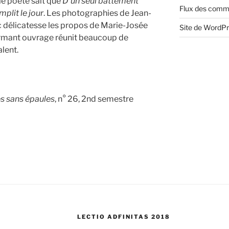
 le poète sait que
D’un seul battement
Flux des comm
emplit le jour
. Les photographies de Jean-
 délicatesse les propos de Marie-Josée
Site de WordP
harmant ouvrage réunit beaucoup de
lent.
 sans épaules
, n° 26, 2nd semestre
LECTIO ADFINITAS 2018