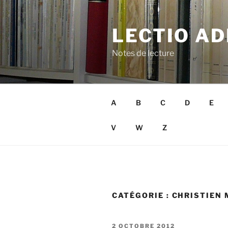
Aller
au
LECTIO AD
contenu
principal
Notes de lecture
A
B
C
D
E
V
W
Z
CATÉGORIE :
CHRISTIEN 
PUBLIÉ
2 OCTOBRE 2012