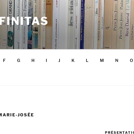
FINITAS
F
G
H
I
J
K
L
M
N
O
MARIE-JOSÉE
PRÉSENTATIO