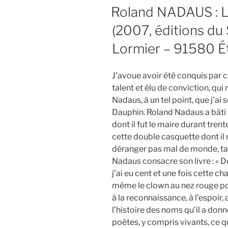
LE
Roland NADAUS : Le
(2007, éditions du S
Lormier – 91580 Ét
J’avoue avoir été conquis par 
talent et élu de conviction, qu
Nadaus, à un tel point, que j’ai s
Dauphin. Roland Nadaus a bâti u
dont il fut le maire durant tren
cette double casquette dont il n
déranger pas mal de monde, tan
Nadaus consacre son livre : « 
j’ai eu cent et une fois cette cha
même le clown au nez rouge pou
à la reconnaissance, à l’espoir,
l’histoire des noms qu’il a don
poètes, y compris vivants, ce qui