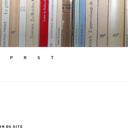
P
R
S
T
N DU SITE