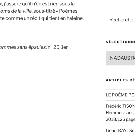
 j’assure qu’il n’en est rien sous la
oms de la ville
, sous-titré « Poèmes
Recherche
aite comme un récit qui tient en haleine.
pour
:
SÉLECTIONN
ommes sans épaules
, n° 25, 1er
Sélectionnez
un
auteur
ARTICLES R
LE POÈME PO
Frédéric TISON :
Hommes sans Ép
2018, 126 pages
Lionel RAY : S