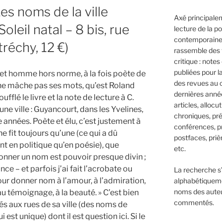
s noms de la ville
Axé principalem
oleil natal – 8 bis, rue
lecture de la p
contemporaine,
réchy, 12 €)
rassemble des 
critique : notes
publiées pour l
cet homme hors norme, à la fois poète de
des revues au 
i ne mâche pas ses mots, qu’est Roland
dernières anné
oufflé le livre et la note de lecture à C.
articles, allocut
ne ville : Guyancourt, dans les Yvelines,
chroniques, pré
te années. Poète et élu, c’est justement à
conférences, p
e fit toujours qu’une (ce qui a dû
postfaces, prièr
t en politique qu’en poésie), que
etc.
Donner un nom est pouvoir presque divin ;
nce – et parfois j’ai fait l’acrobate ou
La recherche s
r donner nom à l’amour, à l’admiration,
alphabétiqueme
noms des aute
 au témoignage, à la beauté. » C’est bien
commentés.
nés aux rues de sa ville (des noms de
 est unique) dont il est question ici. Si le