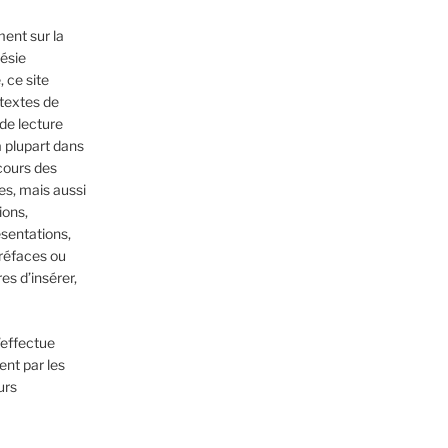
ent sur la
oésie
 ce site
textes de
 de lecture
a plupart dans
cours des
es, mais aussi
ions,
sentations,
réfaces ou
es d’insérer,
’effectue
nt par les
urs