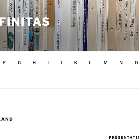
FINITAS
F
G
H
I
J
K
L
M
N
O
LAND
PRÉSENTATIO