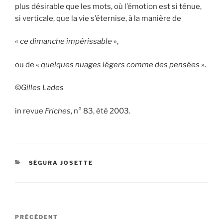
plus désirable que les mots, où l’émotion est si ténue,
si verticale, que la vie s’éternise, à la manière de
«
ce dimanche impérissable
»,
ou de «
quelques nuages légers comme des pensées
».
©
Gilles Lades
in revue
Friches
, n° 83, été 2003.
CATÉGORIES
SÉGURA JOSETTE
Navigation
Article
PRÉCÉDENT