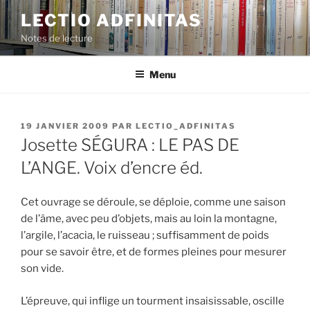
Aller
LECTIO ADFINITAS
au
Notes de lecture
contenu
principal
Menu
PUBLIÉ
19 JANVIER 2009
PAR
LECTIO_ADFINITAS
LE
Josette SÉGURA : LE PAS DE
L’ANGE. Voix d’encre éd.
Cet ouvrage se déroule, se déploie, comme une saison
de l’âme, avec peu d’objets, mais au loin la montagne,
l’argile, l’acacia, le ruisseau ; suffisamment de poids
pour se savoir être, et de formes pleines pour mesurer
son vide.
L’épreuve, qui inflige un tourment insaisissable, oscille