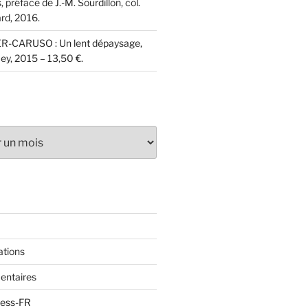
 préface de J.-M. Sourdillon, col.
rd, 2016.
ER-CARUSO : Un lent dépaysage,
ey, 2015 – 13,50 €.
ations
entaires
ress-FR