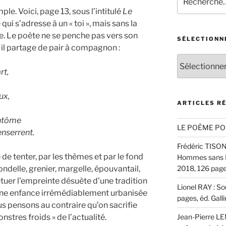
pour
le. Voici, page 13, sous l’intitulé
Le
:
qui s’adresse à un « toi », mais sans la
te. Le poète ne se penche pas vers son
SÉLECTIONN
on, il partage de pair à compagnon :
Sélectionnez
un
rt,
auteur
ux,
ARTICLES R
antôme
LE POÈME PO
enserrent.
Frédéric TISON :
e de tenter, par les thèmes et par le fond
Hommes sans Ép
irondelle, grenier, margelle, épouvantail,
2018, 126 pages
tuer l’empreinte désuète d’une tradition
Lionel RAY : S
une enfance irrémédiablement urbanisée
pages, éd. Gall
us pensons au contraire qu’on sacrifie
onstres froids » de l’actualité.
Jean-Pierre LEM