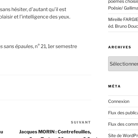
poèmes choisis,
Poésie/ Gallima
 sans hésiter, d’autant qu’il est
aisir et l’intelligence des yeux.
Mireille FARGI
éd. Bruno Douc
 sans épaules
, n° 21, 1er semestre
ARCHIVES
Archives
MÉTA
Connexion
Flux des public
SUIVANT
Article
Flux des comm
suivant
au
Jacques MORIN : Contrefeuilles,
Site de WordP