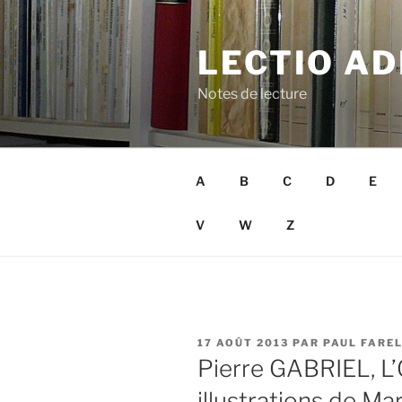
Aller
au
LECTIO AD
contenu
principal
Notes de lecture
A
B
C
D
E
V
W
Z
PUBLIÉ
17 AOÛT 2013
PAR
PAUL FAREL
LE
Pierre GABRIEL, L’O
illustrations de Mar