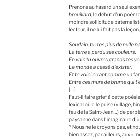
Prenons au hasard un seul exemp
brouillard
, le début d’un poème 
moindre sollicitude paternalis
lecteur, il ne lui fait pas la leç
Soudain, tu n’es plus de nulle pa
La terre a perdu ses couleurs.
En vain tu ouvres grands tes ye
Le monde a cessé d’exister.
Et te voici errant comme un f
Entre ces murs de brume qui t’
[…]
Faut-il faire grief à cette poési
lexical où elle puise (village, h
feu de la Saint-Jean…) de perpé
paysanne dans l’imaginaire d’
? Nous ne le croyons pas, et no
bien assez, par ailleurs, aux « m