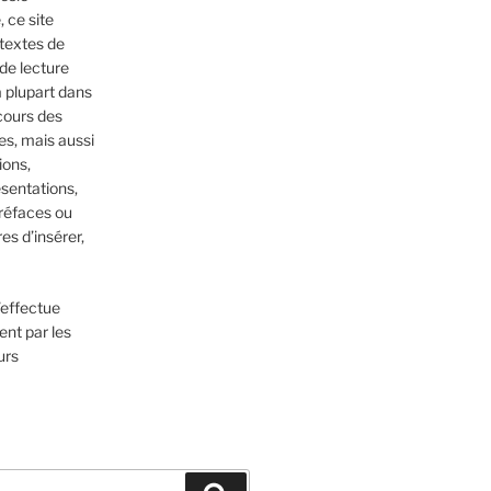
 ce site
textes de
 de lecture
a plupart dans
cours des
es, mais aussi
ions,
sentations,
réfaces ou
es d’insérer,
’effectue
nt par les
urs