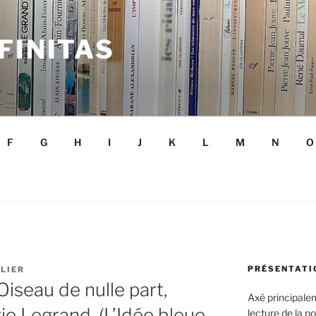
FINITAS
F
G
H
I
J
K
L
M
N
O
PRÉSENTATIO
LIER
iseau de nulle part,
Axé principalem
ie Legrand, (L’Idée bleue,
lecture de la p