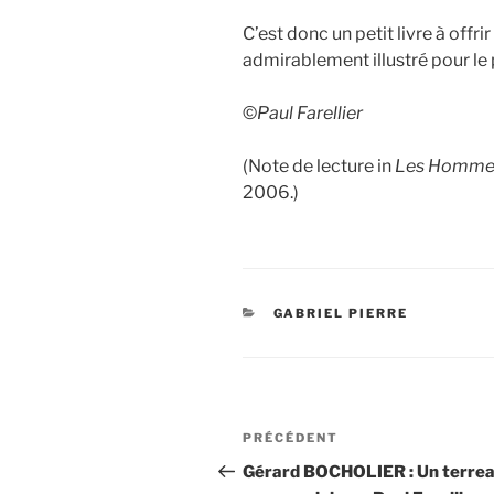
C’est donc un petit livre à offrir
admirablement illustré pour le pl
©
Paul Farellier
(Note de lecture in
Les Hommes
2006.)
CATÉGORIES
GABRIEL PIERRE
Navigation
Article
PRÉCÉDENT
de
précédent
Gérard BOCHOLIER : Un terre