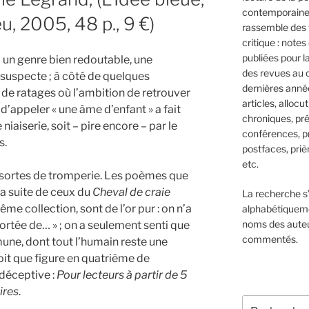
contemporaine,
eu, 2005, 48 p., 9 €)
rassemble des 
critique : notes
publiées pour l
à un genre bien redoutable, une
des revues au 
suspecte ; à côté de quelques
dernières anné
 de ratages où l’ambition de retrouver
articles, allocut
d’appeler « une âme d’enfant » a fait
chroniques, pré
niaiserie, soit – pire encore – par le
conférences, p
s.
postfaces, prièr
etc.
es sortes de tromperie. Les poèmes que
 la suite de ceux du
Cheval de craie
La recherche s
me collection, sont de l’or pur : on n’a
alphabétiqueme
noms des aute
portée de… » ; on a seulement senti que
commentés.
ne, dont tout l’humain reste une
oit que figure en quatrième de
déceptive :
Pour lecteurs à partir de 5
ires
.
Recherche