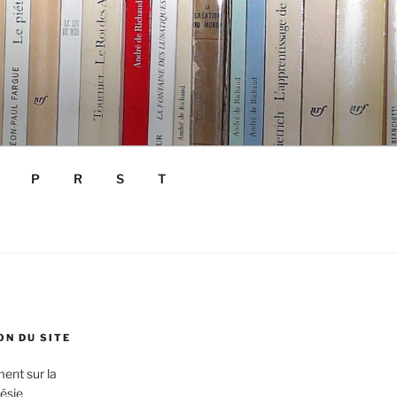
P
R
S
T
N DU SITE
ent sur la
oésie