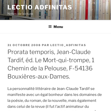
Aller
LECTIO ADFINITAS
au
Notes de lecture
contenu
principal
Menu
PUBLIÉ
31 OCTOBRE 2008
PAR
LECTIO_ADFINITAS
LE
Prorata temporis, Jean-Claude
Tardif, éd. Le Mort-qui-trompe, 1
Chemin de la Pelouse, F-54136
Bouxières-aux-Dames.
La personnalité littéraire de Jean-Claude Tardif se
manifeste avec un égal bonheur dans les domaines de
la poésie, du roman, de la nouvelle, mais également
dans celui de la revue (il fut l’actif animateur du