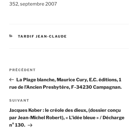
352, septembre 2007
CATÉGORIES
TARDIF JEAN-CLAUDE
Navigation
Article
PRÉCÉDENT
de
précédent
La Plage blanche, Maurice Cury, E.C. éditions, 1
l’article
rue de l’Ancien Presbytère, F-34230 Campagnan.
Article
SUIVANT
suivant
Jacques Kober : le créole des dieux, (dossier conçu
par Jean-Michel Robert), « L’idée bleue » / Décharge
n° 130.